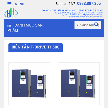
0983.887.355
Support 24/7:
DANH MỤC SẢN
PHẨM
BIẾN TẦN T-DRIVE TH500