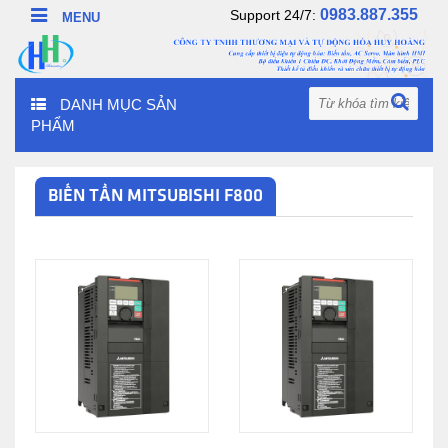
0983.887.355
Support 24/7:
DANH MỤC SẢN
PHẨM
BIẾN TẦN MITSUBISHI F800