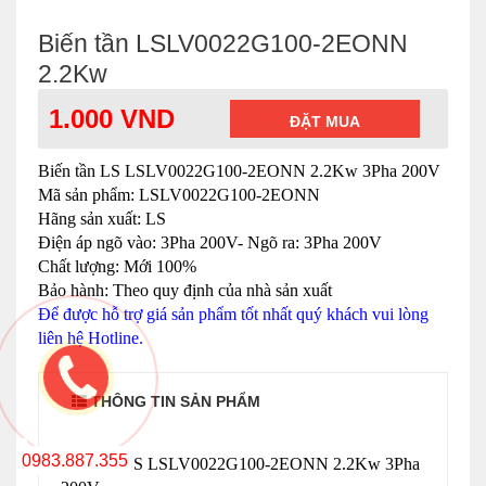
Biến tần LSLV0022G100-2EONN
2.2Kw
1.000 VND
ĐẶT MUA
Biến tần LS
LSLV0022G100-2EONN 2.2Kw
3
P
ha 200V
Mã sản phẩm:
LSLV0022G100-2EONN
Hãng sản xuất: LS
Điện áp ngõ vào: 3Pha 200V- Ngõ ra: 3Pha 200V
Chất lượng: Mới 100%
Bảo hành: Theo quy định của nhà sản xuất
Để được hỗ trợ giá sản phẩm tốt nhất quý khách vui lòng
liên hệ Hotline.
THÔNG TIN SẢN PHẨM
0983.887.355
Biến tần LS
LSLV0022G100-2EONN 2.2Kw
3
P
ha