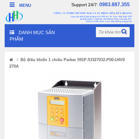
0983.887.355
Support 24/7:
DANH MỤC SẢN
PHẨM
/
Bộ điều khiển 1 chiều Parker 591P-53327032-P00-U4V0
270A