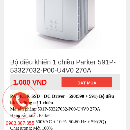
Bộ điều khiển 1 chiều Parker 591P-
53327032-P00-U4V0 270A
1.000 VND
ĐẶT MUA
PARKER-SSD - DC Driver - 590(590 + 591)-Bộ điều
khiển động cơ 1 chiều
Mã sản phẩm:
591P-53327032-P00-U4V0 270A
Hãng sản xuất: Parker
Điện áp: 220-500VAC ± 10 %, 50-60 Hz ± 5%(2Q)
0983.887.355
Chất lượng: Mới 100%